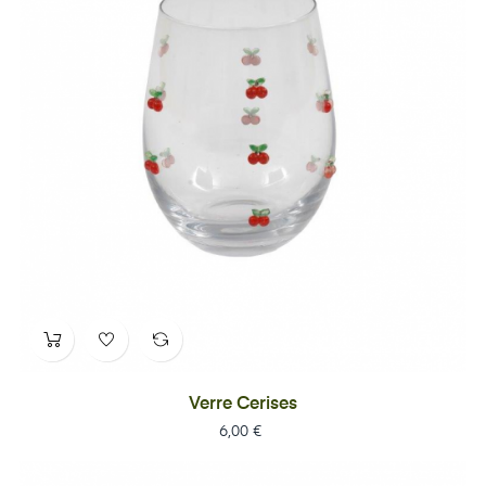
Verre Cerises
Prix
6,00 €