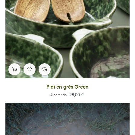
Plat en grès Green
Prix
28,00 €
À partir de