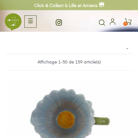
Click & Collect à Lille et Amiens
Basculer
☰
0
la
navigation

Affichage 1-50 de 159 article(s)