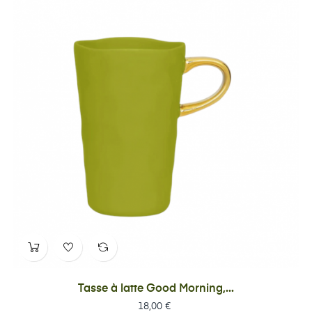
Tasse à latte Good Morning,...
Prix
18,00 €