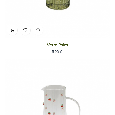
Verre Palm
Prix
5,00 €