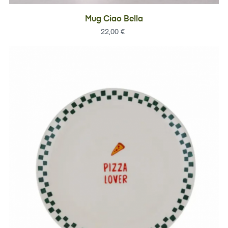
Mug Ciao Bella
Prix
22,00 €