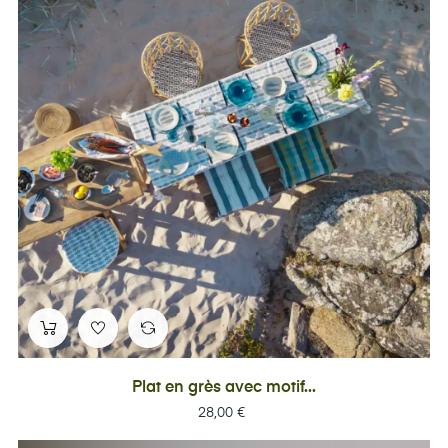
Plat en grès avec motif...
Prix
28,00 €