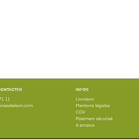
CONTACTER
INFOS
71 11
Livraison
inesdeleon.com
Mentions légales
CGV
Paiement sécurisé
A propos