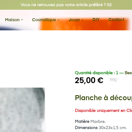
Vous ne retrouvez pas votre article préféré ?
DIY
Contact
Maison
Cosmétique
Jouer
Quantité disponible : 1 —
Bes
25,00 €
TTC
Planche à décou
Disponible uniquement en Clic
Matière
Marbre.
Dimensions
30x23x1,5 cm.