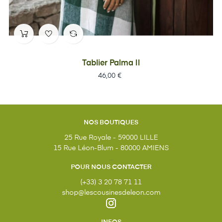
Tablier Palma II
Prix
46,00 €
NOS BOUTIQUES
25 Rue Royale - 59000 LILLE
15 Rue Léon-Blum - 80000 AMIENS
...
POUR NOUS CONTACTER
(+33) 3 20 78 71 11
shop@lescousinesdeleon.com