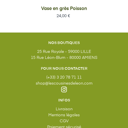
Vase en grès Poisson
Prix
24,00 €
NOS BOUTIQUES
25 Rue Royale - 59000 LILLE
15 Rue Léon-Blum - 80000 AMIENS
...
POUR NOUS CONTACTER
(+33) 3 20 78 71 11
shop@lescousinesdeleon.com
INFOS
Livraison
Mentions légales
CGV
Paiement sécurisé