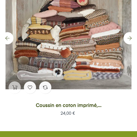
‹
›
Coussin en coton imprimé,...
Prix
24,00 €