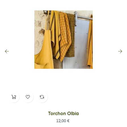
‹
›
Torchon Olbia
Prix
12,00 €